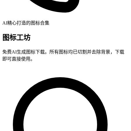
AI精心打造的图标合集
图标工坊
免费AI生成图标下载。所有图标均已切割并去除背景，下载
即可直接使用。