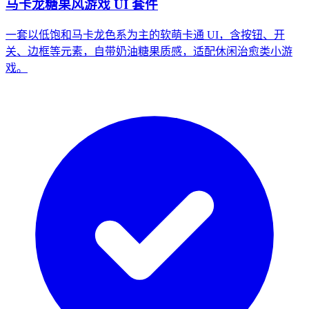
马卡龙糖果风游戏 UI 套件
一套以低饱和马卡龙色系为主的软萌卡通 UI，含按钮、开
关、边框等元素，自带奶油糖果质感，适配休闲治愈类小游
戏。