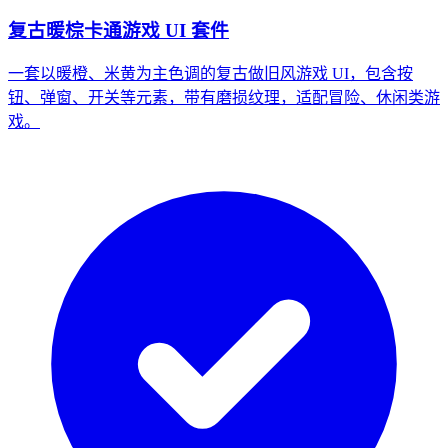
复古暖棕卡通游戏 UI 套件
一套以暖橙、米黄为主色调的复古做旧风游戏 UI，包含按
钮、弹窗、开关等元素，带有磨损纹理，适配冒险、休闲类游
戏。