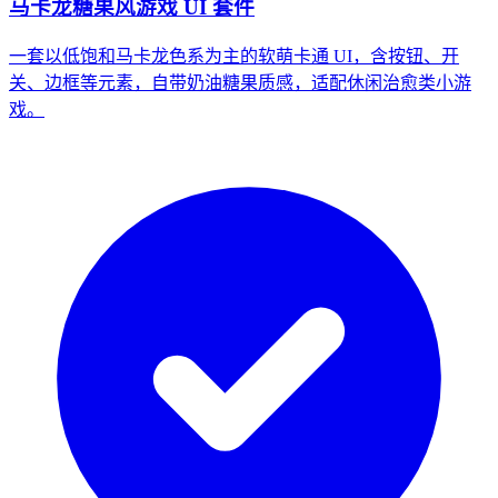
马卡龙糖果风游戏 UI 套件
一套以低饱和马卡龙色系为主的软萌卡通 UI，含按钮、开
关、边框等元素，自带奶油糖果质感，适配休闲治愈类小游
戏。