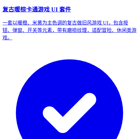
复古暖棕卡通游戏 UI 套件
一套以暖橙、米黄为主色调的复古做旧风游戏 UI，包含按
钮、弹窗、开关等元素，带有磨损纹理，适配冒险、休闲类游
戏。