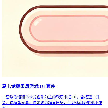
马卡龙糖果风游戏 UI 套件
一套以低饱和马卡龙色系为主的软萌卡通 UI，含按钮、开
关、边框等元素，自带奶油糖果质感，适配休闲治愈类小游