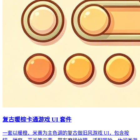
复古暖棕卡通游戏 UI 套件
一套以暖橙、米黄为主色调的复古做旧风游戏 UI，包含按