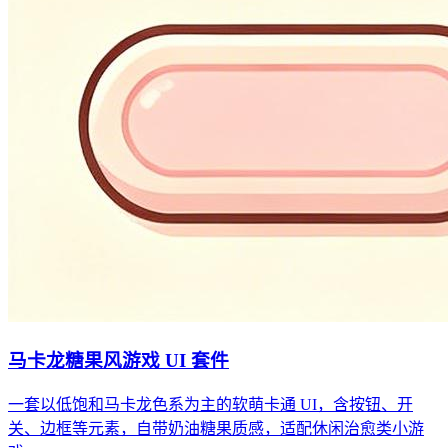
马卡龙糖果风游戏 UI 套件
一套以低饱和马卡龙色系为主的软萌卡通 UI，含按钮、开
关、边框等元素，自带奶油糖果质感，适配休闲治愈类小游