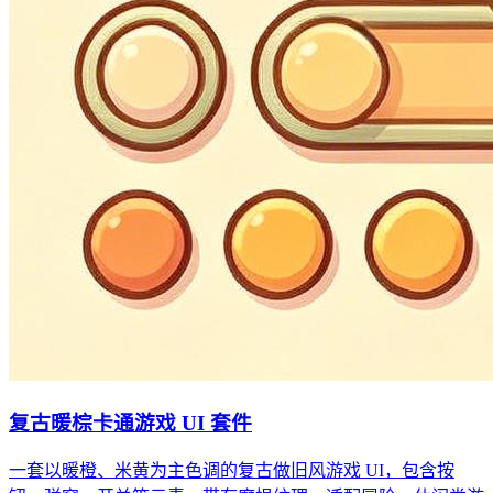
复古暖棕卡通游戏 UI 套件
一套以暖橙、米黄为主色调的复古做旧风游戏 UI，包含按