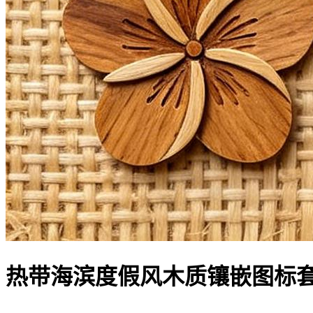
热带海滨度假风木质镶嵌图标